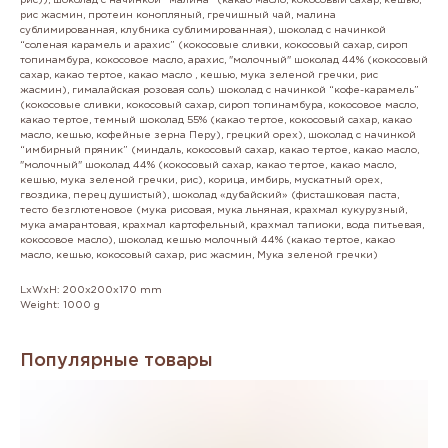
рис)), шоколад с начинкой “малина” (какао масло, кокосовый сахар, кешью,
рис жасмин, протеин конопляный, гречишный чай, малина
сублимированная, клубника сублимированная), шоколад с начинкой
“соленая карамель и арахис” (кокосовые сливки, кокосовый сахар, сироп
топинамбура, кокосовое масло, арахис, "молочный" шоколад 44% (кокосовый
сахар, какао тертое, какао масло , кешью, мука зеленой гречки, рис
жасмин), гималайская розовая соль) шоколад с начинкой “кофе-карамель”
(кокосовые сливки, кокосовый сахар, сироп топинамбура, кокосовое масло,
какао тертое, темный шоколад 55% (какао тертое, кокосовый сахар, какао
масло, кешью, кофейные зерна Перу), грецкий орех), шоколад с начинкой
“имбирный пряник” (миндаль, кокосовый сахар, какао тертое, какао масло,
"молочный" шоколад 44% (кокосовый сахар, какао тертое, какао масло,
кешью, мука зеленой гречки, рис), корица, имбирь, мускатный орех,
гвоздика, перец душистый), шоколад «дубайский» (фисташковая паста,
тесто безглютеновое (мука рисовая, мука льняная, крахмал кукурузный,
мука амарантовая, крахмал картофельный, крахмал тапиоки, вода питьевая,
кокосовое масло), шоколад кешью молочный 44% (какао тертое, какао
масло, кешью, кокосовый сахар, рис жасмин, Мука зеленой гречки)
LxWxH: 200x200x170 mm
Weight: 1000 g
Популярные товары