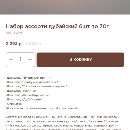
Набор ассорти дубайский 6шт по 70г
SKU:
lbs20
2 263
2 550
р.
р.
В корзину
-Шоколад "Имбирный пряник"
-Шоколад "Фундучно-шоколадный"
-Шоколад "Соленая карамель и арахис"
-Шоколад «Малина»
-Шоколад «Кофе-Карамель»
-Шоколад «Дубайский»
-Открытка
-Коробочка, перевязанная лентой с открыткой
Состав: шоколад с начинкой “фундучно-шоколадный” (фундук, кокосовый
сахар, какао тертое, какао масло, виноградный сахар, "молочный" шоколад
44% (кокосовый сахар, тертое, какао масло, кешью, мука зеленой гречки,