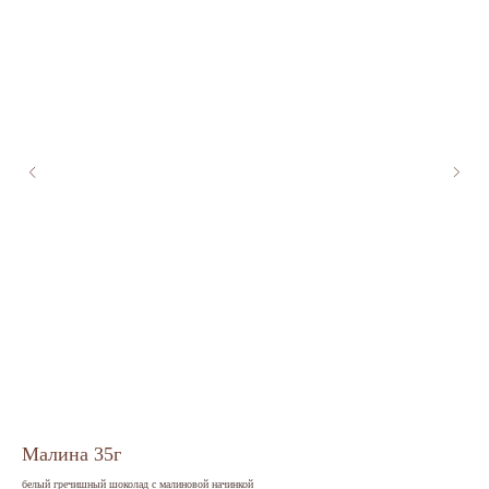
Малина 35г
Со
белый гречишный шоколад с малиновой начинкой
моло