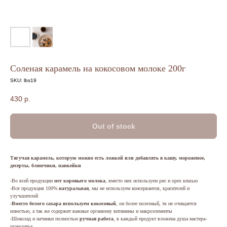
Соленая карамель на кокосовом молоке 200г
SKU:
lbs19
430
р.
Out of stock
Тягучая карамель, которую можно есть ложкой или добавлять в кашу, мороженое,
десерты, блинчики, панкейки
-Во всей продукции
нет коровьего молока
, вместо них используем рис и орех кешью
-Вся продукция 100%
натуральная
, мы не используем консервантов, красителей и
улучшителей
-
Вместо белого сахара используем кокосовый
, он более полезный, тк не очищается
известью, а так же содержит важные организму витамины и макроэлементы
-Шоколад и начинки полностью
ручная работа
, в каждый продукт вложена душа мастера-
шоколатье