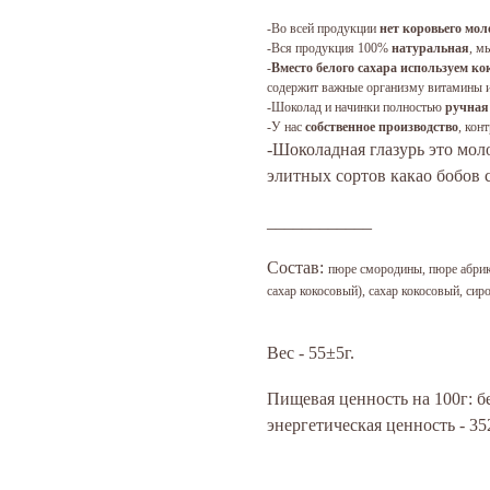
-Во всей продукции
нет коровьего мол
-Вся продукция 100%
натуральная
, м
-
Вместо белого сахара используем к
содержит важные организму витамины 
-Шоколад и начинки полностью
ручная
-У нас
собственное производство
, кон
-Шоколадная глазурь это мол
элитных сортов какао бобов
____________
Состав:
пюре смородины, пюре абрико
сахар кокосовый), сахар кокосовый, сир
Вес - 55±5г.
Пищевая ценность на 100г: белк
энергетическая ценность - 35