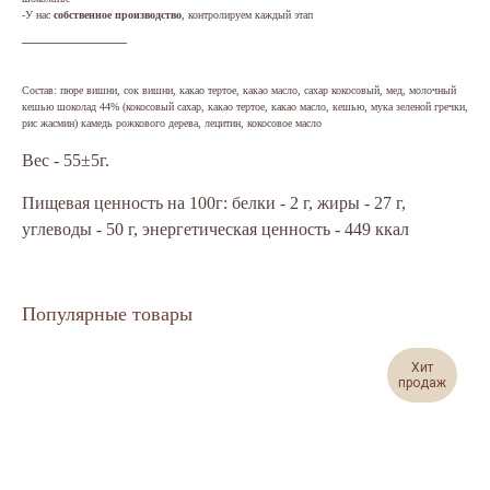
-У нас
собственное производство
, контролируем каждый этап
____________
Состав: пюре вишни, сок вишни, какао тертое, какао масло, сахар кокосовый, мед, молочный
кешью шоколад 44% (кокосовый сахар, какао тертое, какао масло, кешью, мука зеленой гречки,
рис жасмин) камедь рожкового дерева, лецитин, кокосовое масло
Вес - 55±5г.
Пищевая ценность на 100г: белки - 2 г, жиры - 27 г,
углеводы - 50 г, энергетическая ценность - 449 ккал
Популярные товары
Хит
продаж