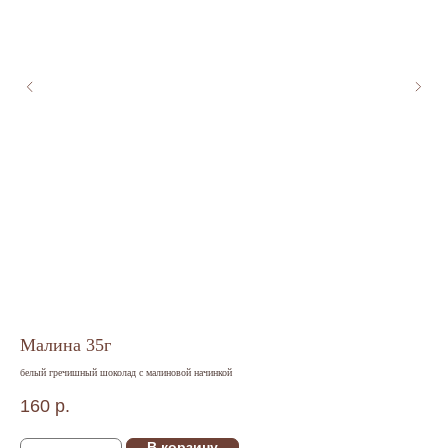
Малина 35г
Со
белый гречишный шоколад с малиновой начинкой
моло
160
р.
16
В корзину