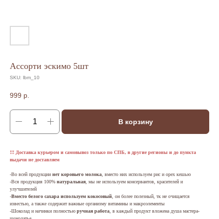
Ассорти эскимо 5шт
SKU:
lbm_10
999
р.
В корзину
!!! Доставка курьером и самовывоз только по СПБ, в другие регионы и до пункта
выдачи не доставляем
-Во всей продукции
нет коровьего молока
, вместо них используем рис и орех кешью
-Вся продукция 100%
натуральная
, мы не используем консервантов, красителей и
улучшителей
-
Вместо белого сахара используем кокосовый
, он более полезный, тк не очищается
известью, а также содержит важные организму витамины и макроэлементы
-Шоколад и начинки полностью
ручная работа
, в каждый продукт вложена душа мастера-
шоколатье